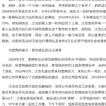
爸、妈妈，还有一个小他一岁的妹妹。爷爷奶奶都七十多岁了，奶奶还患
2008年9月考进沙市大学，今年6月即将毕业，他在大一的时候和同伴建
海一家网站边实习边经营自己的网站。2010年5月4日，不幸降临到
70%。得知病情后，汪浩的家人第一时间赶到了上海。汪浩曾经怀有
家人会是因为自己的大病而相聚在这个繁华的大都市，想到此，汪浩心
医院。由于家境贫寒，现在一家人只能挤在一家小旅店里。伤心疲惫的
顾他。但面对高达50万的治疗费用以及每年8万左右用于维持生命的透
与楚网的缘分：那些难忘的点点滴滴
2009年3月，楚网联合全国百家网站共同举办“中国80、90后的责
活动后，给楚网编辑部打来电话，希望他的90巴士能和楚网合作，由9
了朋友。2010年5月，汪浩毛遂自荐来到楚网实习。来到公司一周后，
他和公司同事提出了办团购网站的建议，在经过周密考虑后，2010年6
汪浩在互联网方面的见解独到，深得公司领导和员工的喜爱。大家给他
家经常都会开玩笑地说，他的脑子里有95%装的互联网或者与互联网有
面out了。大家知道他的善意，都会虚心向他“请教”， 分享他提供的
习，中午和大家一起吃工作餐。下午下班时，他再晃晃悠悠地背着他重