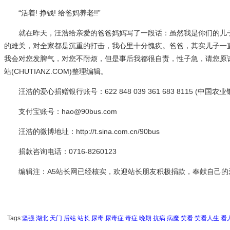
“活着! 挣钱! 给爸妈养老!!”
就在昨天，汪浩给亲爱的爸爸妈妈写了一段话：虽然我是你们的儿子
的难关，对全家都是沉重的打击，我心里十分愧疚。爸爸，其实儿子一
我会对您发脾气，对您不耐烦，但是事后我都很自责，性子急，请您原谅
站(CHUTIANZ.COM)整理编辑。
汪浩的爱心捐赠银行账号：622 848 039 361 683 8115 (中国农业
支付宝账号：hao@90bus.com
汪浩的微博地址：http://t.sina.com.cn/90bus
捐款咨询电话：0716-8260123
编辑注：A5站长网已经核实，欢迎站长朋友积极捐款，奉献自己的
Tags:
坚强
湖北
天门
后站
站长
尿毒
尿毒症
毒症
晚期
抗病
病魔
笑看
笑看人生
看