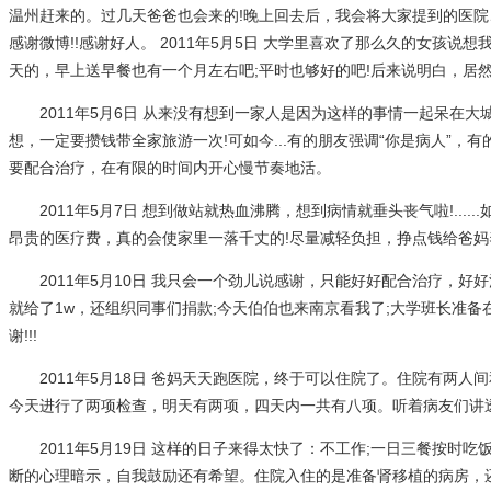
温州赶来的。过几天爸爸也会来的!晚上回去后，我会将大家提到的医院
感谢微博!!感谢好人。 2011年5月5日 大学里喜欢了那么久的女孩说想我
天的，早上送早餐也有一个月左右吧;平时也够好的吧!后来说明白，居
2011年5月6日 从来没有想到一家人是因为这样的事情一起呆在大
想，一定要攒钱带全家旅游一次!可如今...有的朋友强调“你是病人”，
要配合治疗，在有限的时间内开心慢节奏地活。
2011年5月7日 想到做站就热血沸腾，想到病情就垂头丧气啦!....
昂贵的医疗费，真的会使家里一落千丈的!尽量减轻负担，挣点钱给爸妈养
2011年5月10日 我只会一个劲儿说感谢，只能好好配合治疗，好
就给了1w，还组织同事们捐款;今天伯伯也来南京看我了;大学班长准备在
谢!!!
2011年5月18日 爸妈天天跑医院，终于可以住院了。住院有两人
今天进行了两项检查，明天有两项，四天内一共有八项。听着病友们讲透析、肾
2011年5月19日 这样的日子来得太快了：不工作;一日三餐按时吃饭;规
断的心理暗示，自我鼓励还有希望。住院入住的是准备肾移植的病房，