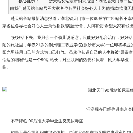
核心提示：
楚天站长站最新消息报道：湖北省天门市一位90
由我们楚天站长站号召大家各位各界社会好心人士为他捐款!病魔无情，
楚天站长站最新消息报道：湖北省天门市一位90后的年轻站长不幸患
家各位各界社会好心人士为他捐款!病魔无情，人间有爱!希望大家有钱
“好好活下去。我只会一个劲儿说感谢，只能好好配合治疗，好好活下去
陋的旅社里，年仅21岁的荆州理工职业学院(原沙市大学)一位即将毕
阳光男孩用自己的方式为自己打气。虽然他知道自己的人生将被“尿毒症
命运的咽喉!他是一个90后站长，对互联网的热爱和执着，刚大学毕业
临。
汪浩现在已经住进南京某医
不幸降临 90后准大学毕业生突患尿毒症
如果不是公司组织的那次体检，也许汪浩仍在为互联网事业夜以继日