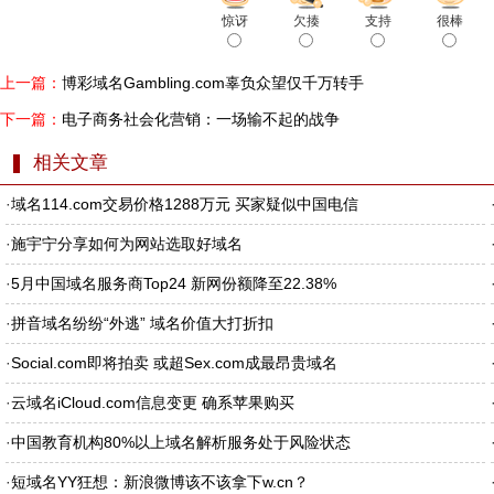
惊讶
欠揍
支持
很棒
上一篇：
博彩域名Gambling.com辜负众望仅千万转手
下一篇：
电子商务社会化营销：一场输不起的战争
相关文章
·
域名114.com交易价格1288万元 买家疑似中国电信
·
施宇宁分享如何为网站选取好域名
·
5月中国域名服务商Top24 新网份额降至22.38%
·
拼音域名纷纷“外逃” 域名价值大打折扣
·
Social.com即将拍卖 或超Sex.com成最昂贵域名
·
云域名iCloud.com信息变更 确系苹果购买
·
中国教育机构80%以上域名解析服务处于风险状态
·
短域名YY狂想：新浪微博该不该拿下w.cn？