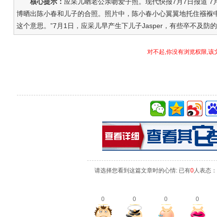
核心提示：
应采儿晒老公亲吻爱子照。现代快报7月7日报道 7
博晒出陈小春和儿子的合照。照片中，陈小春小心翼翼地托住襁褓
这个意思。”7月1日，应采儿早产生下儿子Jasper，有些卒不及防的..
对不起,你没有浏览权限,该
请选择您看到这篇文章时的心情: 已有
0
人表态：
0
0
0
0