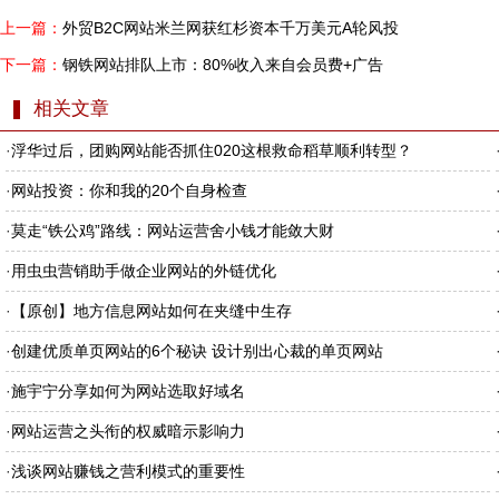
上一篇：
外贸B2C网站米兰网获红杉资本千万美元A轮风投
下一篇：
钢铁网站排队上市：80%收入来自会员费+广告
相关文章
·
浮华过后，团购网站能否抓住020这根救命稻草顺利转型？
·
网站投资：你和我的20个自身检查
·
莫走“铁公鸡”路线：网站运营舍小钱才能敛大财
·
用虫虫营销助手做企业网站的外链优化
·
【原创】地方信息网站如何在夹缝中生存
·
创建优质单页网站的6个秘诀 设计别出心裁的单页网站
·
施宇宁分享如何为网站选取好域名
·
网站运营之头衔的权威暗示影响力
·
浅谈网站赚钱之营利模式的重要性