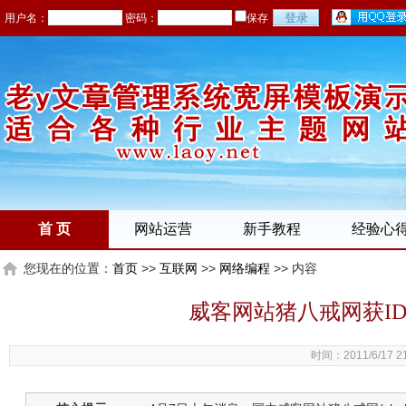
用户名：
密码：
保存
首 页
网站运营
新手教程
经验心
您现在的位置：
首页
>>
互联网
>>
网络编程
>> 内容
威客网站猪八戒网获I
时间：2011/6/17 2