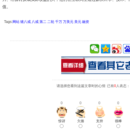
值。
Tags:
网站
猪八戒
八戒
第二
二轮
千万
万美元
美元
融资
请选择您看到这篇文章时的心情: 已有
0
人表态：
0
0
0
0
惊讶
欠揍
支持
很棒