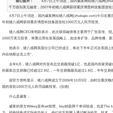
核心提示：
4月7日上午消息，国内威客网站猪八戒网(zhuba
千万级别美元融资，2007年初猪八戒网获得重庆博恩科技集团首轮100
4月7日上午消息，国内威客网站猪八戒网(zhubajie.com)今日在
年初猪八戒网获得重庆博恩科技集团首轮1000万元人民币投资。
猪八戒网CEO朱明跃表示，此次获得融资将主要用于广告宣传、招人
1000万美元投资，将重点用在发展战略上，如业务扩张、品牌传播、
他表示，猪八戒网美国分公司已经成立，将在下半年正式在美国上线，
内在纳斯达克上市”。
去年6月，猪八戒网对外宣布总交易额突破1亿，也是国内首家突破
的最新总交易额已经超过2.8亿，一年交易额最高超过1.8亿，半年交易
据官方资料显示，猪八戒网成立于2006年10月9日，由时任重庆晚
团的首轮1000万元人民币战略投资。(伍德)
什么是威客：
威客的英文Witkey是有wit智慧、key钥匙两个单词组成，也是The k
力、经验转换成实际收益的人，他们在互联网上通过解决科学、技术、