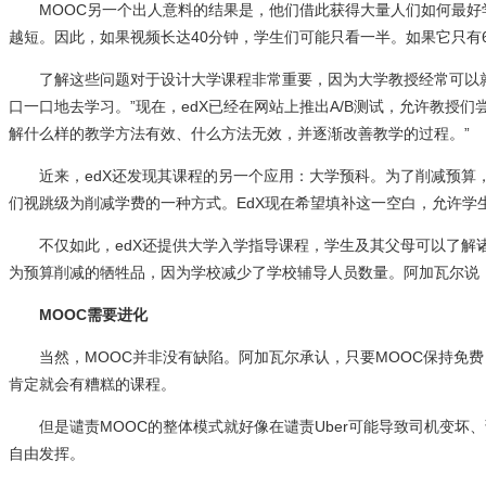
MOOC另一个出人意料的结果是，他们借此获得大量人们如何最好学
越短。因此，如果视频长达40分钟，学生们可能只看一半。如果它只有
了解这些问题对于设计大学课程非常重要，因为大学教授经常可以就
口一口地去学习。”现在，edX已经在网站上推出A/B测试，允许教授
解什么样的教学方法有效、什么方法无效，并逐渐改善教学的过程。”
近来，edX还发现其课程的另一个应用：大学预科。为了削减预算，
们视跳级为削减学费的一种方式。EdX现在希望填补这一空白，允许学
不仅如此，edX还提供大学入学指导课程，学生及其父母可以了解诸
为预算削减的牺牲品，因为学校减少了学校辅导人员数量。阿加瓦尔说：
MOOC需要进化
当然，MOOC并非没有缺陷。阿加瓦尔承认，只要MOOC保持免费
肯定就会有糟糕的课程。
但是谴责MOOC的整体模式就好像在谴责Uber可能导致司机变坏、谴
自由发挥。