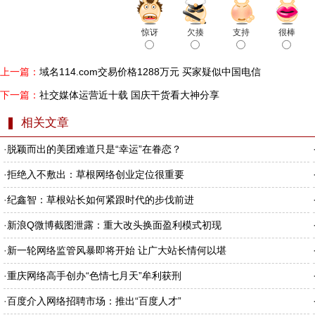
惊讶
欠揍
支持
很棒
上一篇：
域名114.com交易价格1288万元 买家疑似中国电信
下一篇：
社交媒体运营近十载 国庆干货看大神分享
相关文章
·
脱颖而出的美团难道只是“幸运”在眷恋？
·
拒绝入不敷出：草根网络创业定位很重要
·
纪鑫智：草根站长如何紧跟时代的步伐前进
·
新浪Q微博截图泄露：重大改头换面盈利模式初现
·
新一轮网络监管风暴即将开始 让广大站长情何以堪
·
重庆网络高手创办“色情七月天”牟利获刑
·
百度介入网络招聘市场：推出“百度人才”