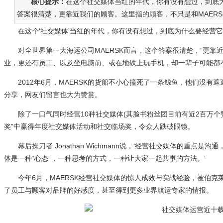
核心提示：
在这个社交媒体当红的年代，你有没有想过，到底为
答案很清楚，更靠近我们的顾客。这里指的顾客，不只是和MAERSK
在这个‘社交媒体’当红的年代，你有没有想过，到底为什么要经营它
对全世界第一大海运公司MAERSK而言，这个答案很清楚，“更靠近我
业，更还有员工、以及坐电脑前、或在地铁上玩手机，却一辈子可能都
2012年6月，MAERSK的货船不小心撞死了一条鲸鱼，他们没有
分享，网友们留言也大为赞赏。
除了一口气同时经营10种社交媒体(其脸书粉丝团目前有近2百万个赞
奖”中赢得年度社交媒体活动和社交临场奖，令众人跌破眼镜。
幕后操刀者 Jonathan Wichmann说，‘经营社交媒体的重点
体是一种“心态”，一种思考的方式，一种让大家一起共事的方法。’
今年6月，MAERSK经营社交媒体的惊人成效与实战经验，被伯克莱大
了员工与顾客对品牌的好感度，甚至得到更多业界航运专家的情报。