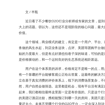
文 / 半瓶
近日看了不少餐饮O2O行业分析师或专家的文章，提到餐
大上的话题。窃以为，这些还不是现阶段的核心问题，最大
价值。
这个领域，商业模式的建立，肯定是一个用户、平台、商
务做的风生水起，到店业务这块，点评、美团等团购平台做
贴的力度最大，但是有点好酒也怕巷子深的味道，可怕的是
是价格驱动的，和一个运转良好的生态系统还相距甚远。
用户在这个体系里的诉求，价格肯定不是唯一的点，用户
有一个靠
谱
的平台能够客观公正给出答案，这最终的解决方
立在基于真实消费的评价体系上，线下的消费场景复杂，不
然，用户自然会做筛选。这里都是机会，现有平台没有满足
起来，我们都相信最终这里面一定是有价值的。只是这个行
的美团订酒店比较，携程能预订到哪一天的房间，美团只是
量还太小。未来不管哪个行业的O2O平台，一定会深入到