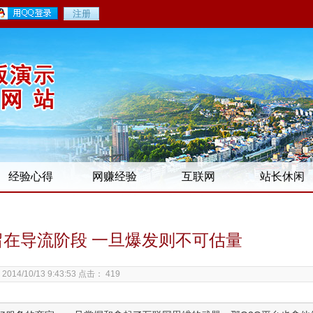
经验心得
网赚经验
互联网
站长休闲
留在导流阶段 一旦爆发则不可估量
014/10/13 9:43:53 点击：
419