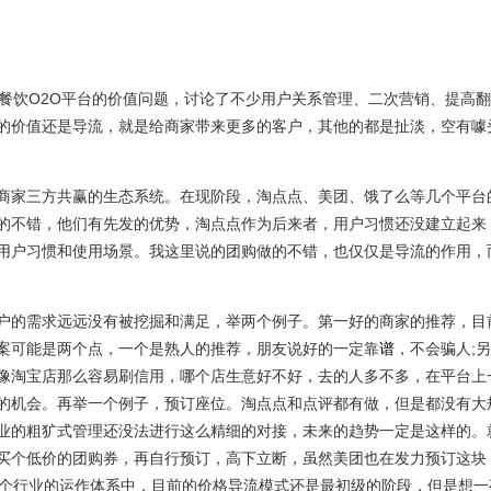
饮O2O平台的价值问题，讨论了不少用户关系管理、二次营销、提高翻
的价值还是导流，就是给商家带来更多的客户，其他的都是扯淡，空有噱
家三方共赢的生态系统。在现阶段，淘点点、美团、饿了么等几个平台
的不错，他们有先发的优势，淘点点作为后来者，用户习惯还没建立起来
用户习惯和使用场景。我这里说的团购做的不错，也仅仅是导流的作用，
的需求远远没有被挖掘和满足，举两个例子。第一好的商家的推荐，目
案可能是两个点，一个是熟人的推荐，朋友说好的一定靠
谱
，不会骗人;
像淘宝店那么容易刷信用，哪个店生意好不好，去的人多不多，在平台上
的机会。再举一个例子，预订座位。淘点点和点评都有做，但是都没有大
业的粗犷式管理还没法进行这么精细的对接，未来的趋势一定是这样的。
买个低价的团购券，再自行预订，高下立断，虽然美团也在发力预订这块
这个行业的运作体系中，目前的价格导流模式还是最初级的阶段，但是想一