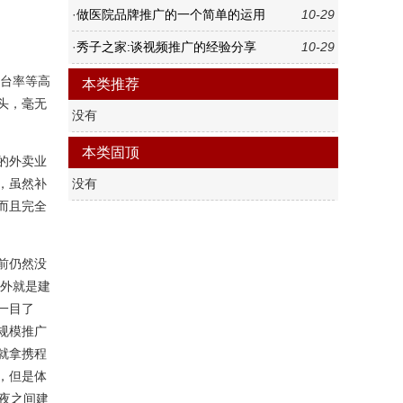
·
做医院品牌推广的一个简单的运用
10-29
·
秀子之家:谈视频推广的经验分享
10-29
台率等高
本类推荐
头，毫无
没有
本类固顶
的外卖业
，虽然补
没有
而且完全
前仍然没
另外就是建
一目了
规模推广
就拿携程
，但是体
夜之间建