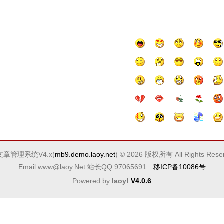
文章管理系统V4.x(
mb9.demo.laoy.net
) © 2026 版权所有 All Rights Rese
Email:www@laoy.Net 站长QQ:97065691
移ICP备10086号
Powered by
laoy!
V4.0.6