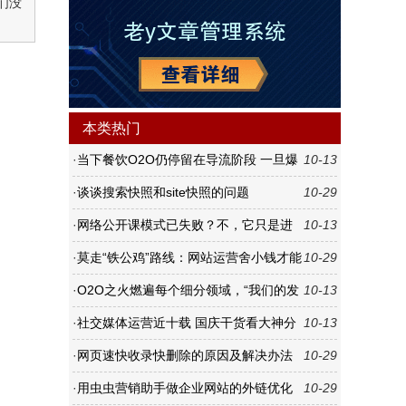
们没
本类热门
·
当下餐饮O2O仍停留在导流阶段 一旦爆
10-13
发则不可估量
·
谈谈搜索快照和site快照的问题
10-29
·
网络公开课模式已失败？不，它只是进
10-13
入2.0时代
·
莫走“铁公鸡”路线：网站运营舍小钱才能
10-29
敛大财
·
O2O之火燃遍每个细分领域，“我们的发
10-13
型师”如何避免重蹈覆辙？
·
社交媒体运营近十载 国庆干货看大神分
10-13
享
·
网页速快收录快删除的原因及解决办法
10-29
·
用虫虫营销助手做企业网站的外链优化
10-29