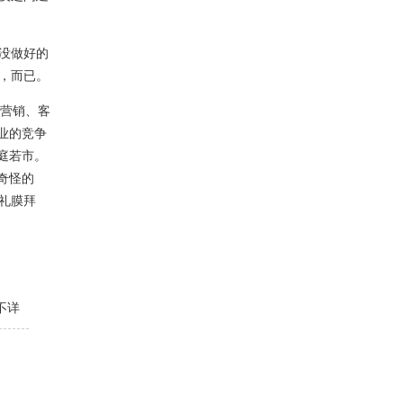
没做好的
，而已。
营销、客
业的竞争
庭若市。
奇怪的
礼膜拜
不详