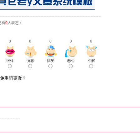
已有
0
人表态：
0
0
0
0
0
很棒
愤怒
搞笑
恶心
不解
避免重蹈覆辙？